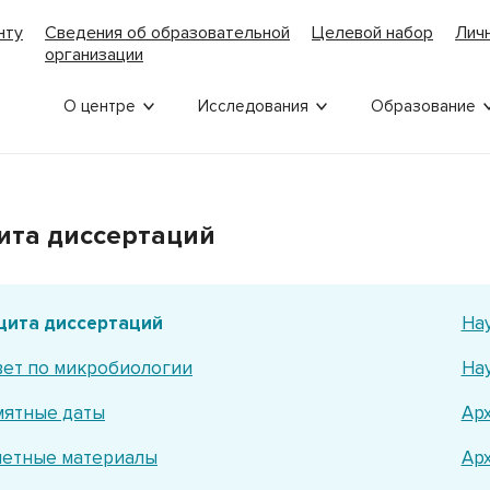
нту
Сведения об образовательной
Целевой набор
Лич
организации
О центре
Исследования
Образование
ита диссертаций
щита диссертаций
На
ет по микробиологии
На
мятные даты
Ар
четные материалы
Ар