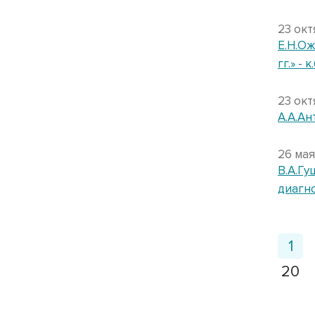
23 окт
Е.Н.Ож
гг.» - к
23 окт
А.А.Ан
26 мая
В.А.Г
диагно
1
20