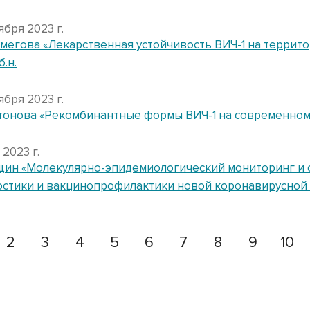
ября 2023 г.
мегова «Лекарственная устойчивость ВИЧ-1 на террит
.б.н.
ября 2023 г.
тонова «Рекомбинантные формы ВИЧ-1 на современном э
 2023 г.
ущин «Молекулярно-эпидемиологический мониторинг и
стики и вакцинопрофилактики новой коронавирусной ин
2
3
4
5
6
7
8
9
10