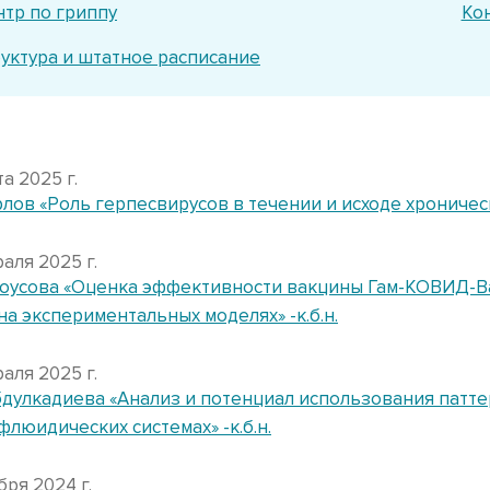
тр по гриппу
Ко
уктура и штатное расписание
та 2025 г.
лов «Роль герпесвирусов в течении и исходе хронически
аля 2025 г.
роусова «Оценка эффективности вакцины Гам-КОВИД-Ва
на экспериментальных моделях» -к.б.н.
аля 2025 г.
бдулкадиева «Анализ и потенциал использования патт
люидических системах» -к.б.н.
ября 2024 г.