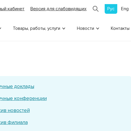
Рус
Eng
ный кабинет
Версия для слабовидящих
Товары, работы, услуги
Новости
Контакты
учные доклады
учные конференции
хив новостей
хив филиала