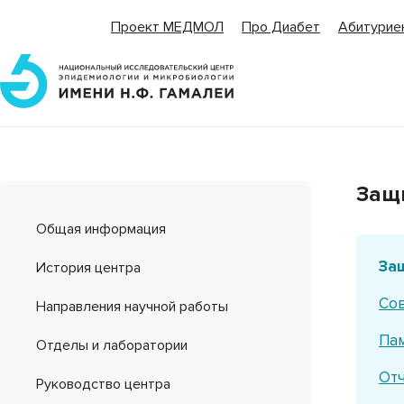
Проект МЕДМОЛ
Про Диабет
Абитурие
Защ
Общая информация
За
История центра
Сов
Направления научной работы
Па
Отделы и лаборатории
От
Руководство центра