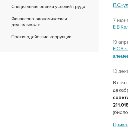
П.С.Чу
Специальная оценка условий труда
Финансово-экономическая
7 июня
деятельность
Е.В.Ка
Противодействие коррупции
19 апр
Е.С.З
элемен
12 дек
В связ
декаб
совет
21.1.01
(биоло
Приказ