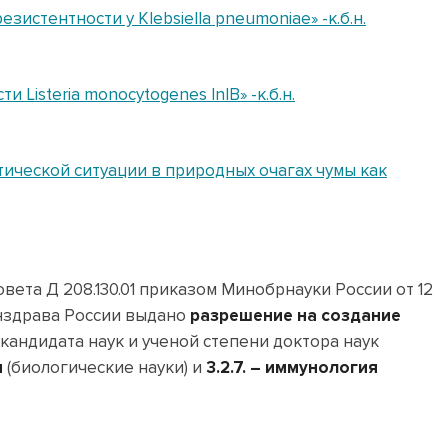
истентности у Klebsiella pneumoniae» -к.б.н.
Listeria monocytogenes InlB» -к.б.н.
ической ситуации в природных очагах чумы как
вета Д 208.130.01 приказом Минобрнауки России от 12
нздрава России выдано
разрешение на создание
кандидата наук и ученой степени доктора наук
я
(биологические науки) и
3.2.7. – иммунология