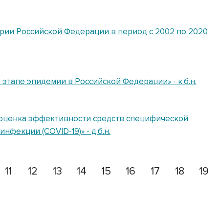
ории Российской Федерации в период с 2002 по 2020
тапе эпидемии в Российской Федерации» - к.б.н.
 оценка эффективности средств специфической
фекции (COVID-19)» - д.б.н.
11
12
13
14
15
16
17
18
19