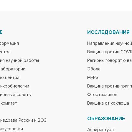
Е
ИССЛЕДОВАНИЯ
формация
Направления научной
ентра
Вакцина против COVI
ия научной работы
Регионы говорят о в
лаборатории
Эбола
во центра
MERS
микробиологии
Вакцина против грип
ионные советы
Фтортиазинон
 комитет
Вакцина от коклюша
ОБРАЗОВАНИЕ
нздрава России и ВОЗ
вирусологии
Аспирантура