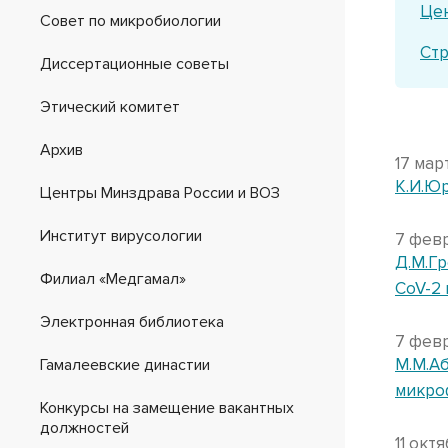
Цен
Совет по микробиологии
Стр
Диссертационные советы
Этический комитет
Архив
17 мар
К.И.Юр
Центры Минздрава России и ВОЗ
Институт вирусологии
7 февр
Д.М.Г
Филиал «Медгамал»
CoV-2 
Электронная библиотека
7 февр
М.М.А
Гамалеевские династии
микроф
Конкурсы на замещение вакантных
должностей
11 окт