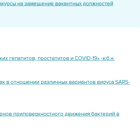
нкурсы на замещение вакантных должностей
х гепатитов, простатитов и COVID-19» -к.б.н.
к в отношении различных вариантов вируса SARS-
ернов приповерхностного движения бактерий в