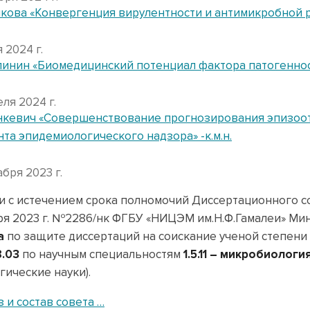
лкова «Конвергенция вирулентности и антимикробной рез
 2024 г.
линин «Биомедицинский потенциал фактора патогенности 
еля 2024 г.
енкевич «Совершенствование прогнозирования эпизоот
та эпидемиологического надзора» -к.м.н.
абря 2023 г.
и с истечением срока полномочий Диссертационного со
ря 2023 г. №2286/нк ФГБУ «НИЦЭМ им.Н.Ф.Гамалеи» Ми
а
по защите диссертаций на соискание ученой степени 
8.03
по научным специальностям
1.5.11 – микробиологи
гические науки).
 и состав совета …